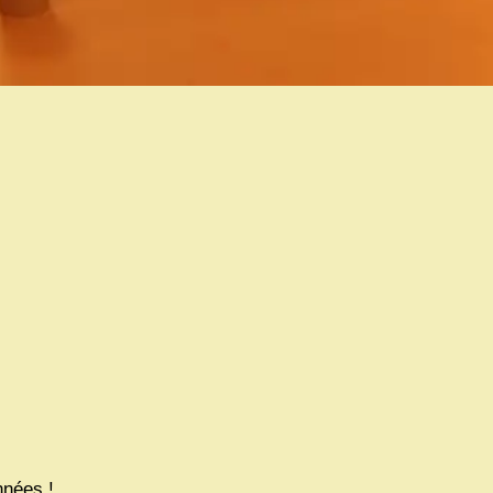
nnées !