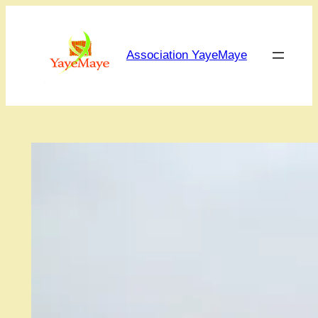
Aller
au
contenu
Association YayeMaye