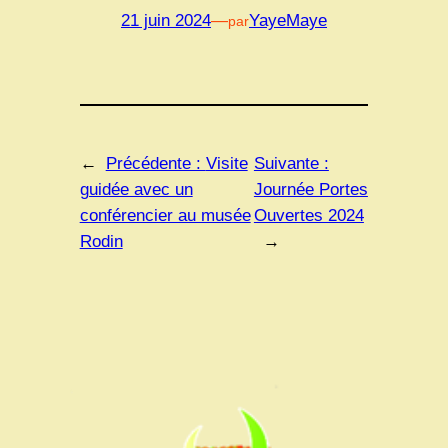
21 juin 2024
—
YayeMaye
par
←
Précédente :
Visite
Suivante :
guidée avec un
Journée Portes
conférencier au musée
Ouvertes 2024
Rodin
→