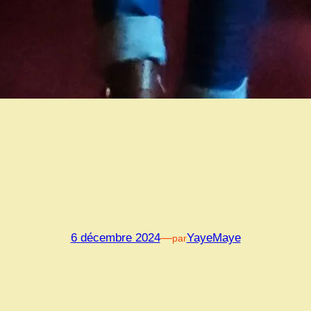
6 décembre 2024
—
YayeMaye
par