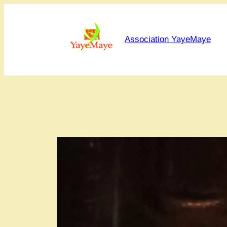
Aller
au
contenu
Association YayeMaye