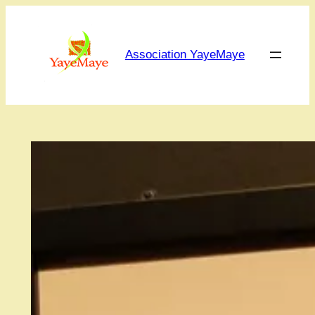
Aller
au
contenu
Association YayeMaye