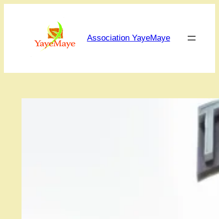
Aller
au
contenu
Association YayeMaye